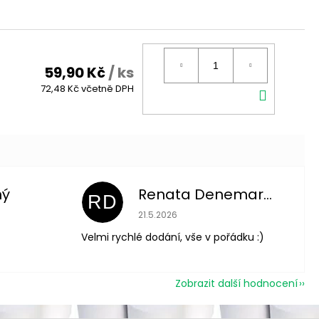
59,90 Kč
/ ks
DO
72,48 Kč včetně DPH
KOŠÍK
ný
Renata Denemarková
RD
 je 5 z 5 hvězdiček.
Hodnocení obchodu je 5 z 5 hvězdič
21.5.2026
Velmi rychlé dodání, vše v pořádku :)
Zobrazit další hodnocení