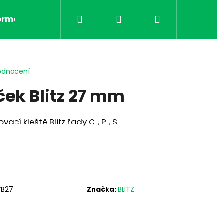
Hledat
Přihlášení
Nákupní
ermo etikety
VELUM etikety
Cenové etikety
košík
odnocení
ček Blitz 27 mm
cí kleště Blitz řady C.., P.., S.. .
Následující
VB27
Značka:
BLITZ