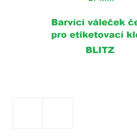
TERMO KOTOUČEK 80/80/12 BPA 80M
48G (80MM X 80M)
28,40 Kč