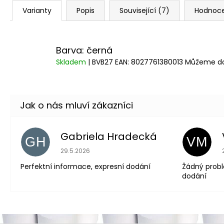
Varianty
Popis
Související (7)
Hodnoc
Barva: černá
Skladem
| BVB27
EAN:
8027761380013
Můžeme dor
Gabriela Hradecká
GH
VM
Hodnocení obchodu je 5 z 5 hvězdiček.
29.5.2026
Perfektní informace, expresní dodání
Žádný problé
dodání