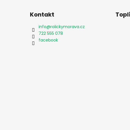
Z
á
Kontakt
Topl
p
a
info
@
rolickymorava.cz
t
722 555 078
í
facebook