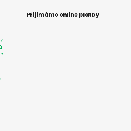
Přijímáme online platby
ek
ů
ch
?