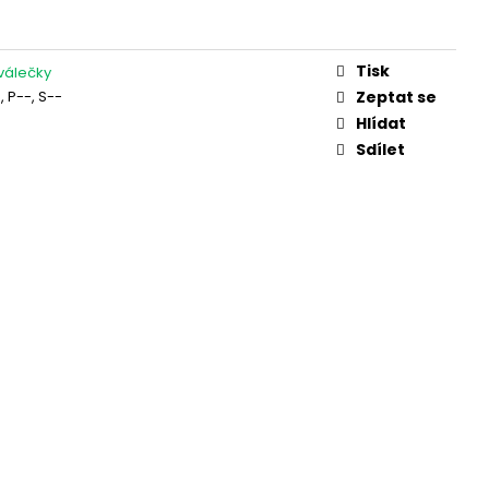
K 57/60/12 BPA 44M
Tisk
 válečky
-, P--, S--
Zeptat se
Hlídat
Sdílet