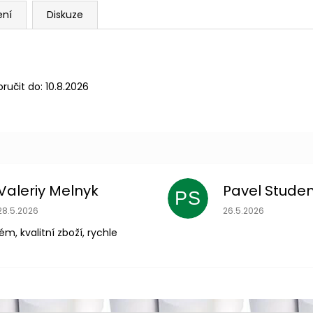
ení
Diskuze
učit do:
10.8.2026
Valeriy Melnyk
Pavel Stude
PS
Hodnocení obchodu je 5 z 5 hvězdiček.
Hodnocení obchodu
28.5.2026
26.5.2026
m, kvalitní zboží, rychle