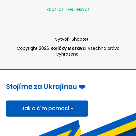
č
u
Zboží.cz
Heureka.cz
j
e
m
e
Vytvořil Shoptet
Copyright 2026
Roličky Morava
. Všechna práva
TERMO
vyhrazena.
KOTOUČEK
80/80/17
BPA
78M
(80MM
X
Stojíme za Ukrajinou ❤️
78M)
27,50
Kč
Jak a čím pomoci »