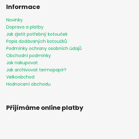
Informace
a
j
Novinky
í
Doprava a platby
t
Jak zjistit potřebný kotouček
?
Popis dodávaných kotoučků
Podmínky ochrany osobních údajů
Obchodní podmínky
Jak nakupovat
Jak archivovat termopapír?
HLEDAT
Velkoobchod
Hodnocení obchodu
D
o
Přijímáme online platby
p
o
r
u