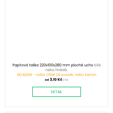
Papírová taška 220x100x280 mm ploché ucho
bílá
nebo hnědá.
SKLADEM - volte CENA ZA svazek, nebo karton
3,10 Kč
od
/ ks
DETAIL