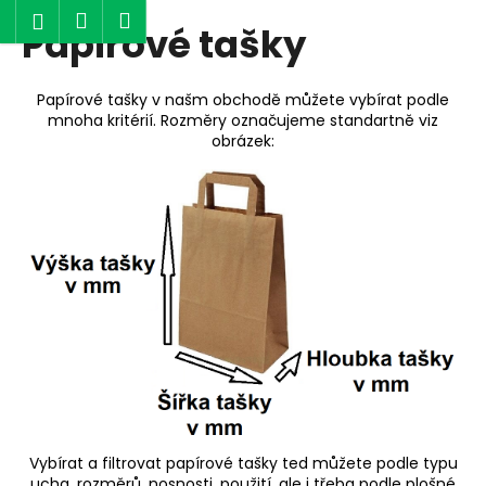
K
Hledat
Nákupní
Menu
Přihlášení
Papírové tašky
Přejít
o
Zpět
Zpět
na
košík
š
obsah
í
Papírové tašky v našm obchodě můžete vybírat podle
C
k
mnoha kritérií. Rozměry označujeme standartně viz
o
obrázek:
p
o
t
ř
e
b
u
j
e
t
e
Vybírat a filtrovat papírové tašky ted můžete podle typu
n
ucha, rozměrů, nosnosti, použití, ale i třeba podle plošné