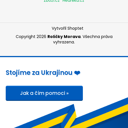
Zboží.cz
Heureka.cz
Vytvořil Shoptet
Copyright 2026
Roličky Morava
. Všechna práva
vyhrazena.
Stojíme za Ukrajinou ❤️
Jak a čím pomoci »