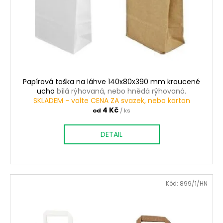
k
t
ů
Papírová taška na láhve 140x80x390 mm kroucené
ucho
bílá rýhovaná, nebo hnědá rýhovaná.
SKLADEM - volte CENA ZA svazek, nebo karton
4 Kč
od
/ ks
DETAIL
Kód:
899/1/HN