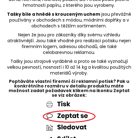
hmotnosti papíru, z kterého jsou vyrobeny.
a
j
Tašky bíle a hnědé s krouceným uchem
jsou převážně
používány v obchodech s módou, módními doplňky a v
í
obchodech s těžším sortimentem.
t
Nejen že jsou pro zákazníky díky svému vzhledu
?
atraktivnější. Jsou také vhodné pro realizaci potisku nejen
firemním logem, adresou obchodů, ale také
celobarevnou reklamou.
Tašky jsou strojově vyráběné a proto se také vyznačují
velkou pevností, nosností i 10 až 14 kg a kvalitou použitých
HLEDAT
materiálů výroby.
Poptáváte vlastní firemní či reklamní potisk? Pak u
konkrétního rozměru v detailu produktu máte
možnost zadat požadavek klikem na ikonku Zeptat
se viz obrázek:
D
o
p
o
r
u