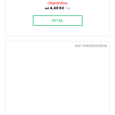
Objednáno
4,40 Kč
od
/ ks
DETAIL
Kód:
PH18080220BOB