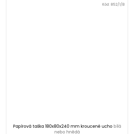
Kód:
852/1/B
Papírová taška 180x80x240 mm kroucené ucho
bílá
nebo hnědá