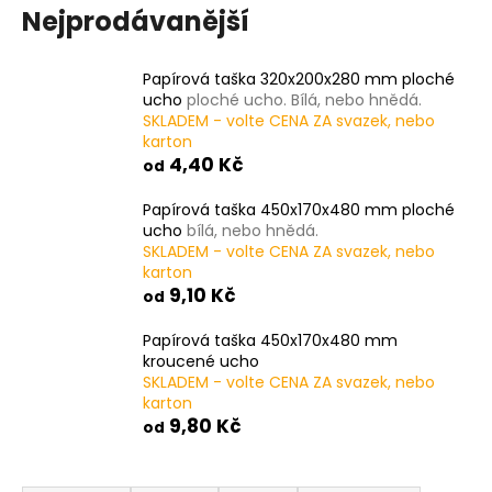
Nejprodávanější
Papírová taška 320x200x280 mm ploché
ucho
ploché ucho. Bílá, nebo hnědá.
SKLADEM - volte CENA ZA svazek, nebo
karton
4,40 Kč
od
Papírová taška 450x170x480 mm ploché
ucho
bílá, nebo hnědá.
SKLADEM - volte CENA ZA svazek, nebo
karton
9,10 Kč
od
Papírová taška 450x170x480 mm
kroucené ucho
SKLADEM - volte CENA ZA svazek, nebo
karton
9,80 Kč
od
Ř