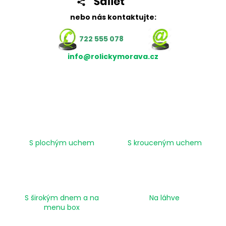
č
u
nebo nás kontaktujte:
j
e
722 555 078
m
e
info@rolickymorava.cz
TERMO
KOTOUČEK
57/35/12
BPA
14M
(57MM
X
S plochým uchem
S krouceným uchem
14M)
6,80
Kč
S širokým dnem a na
Na láhve
menu box