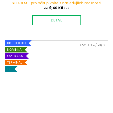
SKLADEM - pro nákup volte z následujíích možností
9,40 Kč
od
/ ks
DETAIL
BLUETOOTH
Kód:
BIO57/50/12
NOVINKA
O2 EKASA
TERMINÁL
TIP