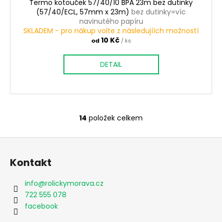
Termo kotouček 57/40/10 BPA 23m bez dutinky
(57/40/ECL, 57mm x 23m)
bez dutinky=víc
navinutého papíru
SKLADEM - pro nákup volte z následujíích možností
10 Kč
od
/ ks
DETAIL
14
položek celkem
O
v
Z
l
á
á
Kontakt
d
p
a
a
info
@
rolickymorava.cz
c
t
722 555 078
í
í
facebook
p
r