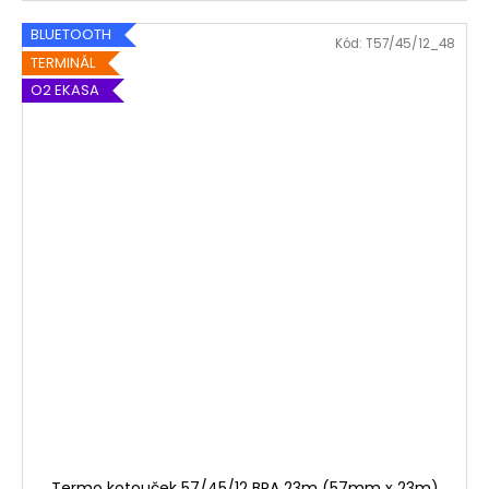
BLUETOOTH
Kód:
T57/45/12_48
TERMINÁL
O2 EKASA
Termo kotouček 57/45/12 BPA 23m (57mm x 23m)