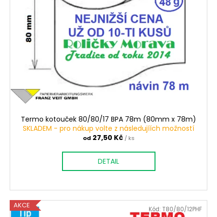
o
d
u
k
t
ů
Termo kotouček 80/80/17 BPA 78m (80mm x 78m)
SKLADEM - pro nákup volte z následujíích možností
27,50 Kč
od
/ ks
DETAIL
AKCE
Kód:
T80/80/12PHF