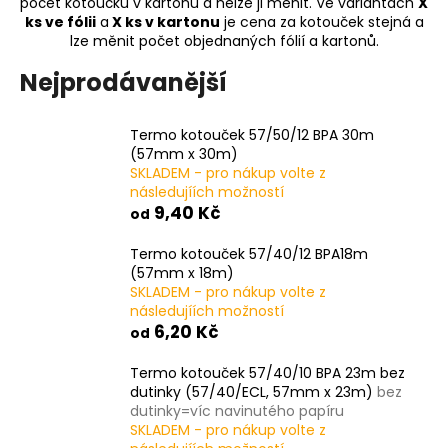
počet kotoučků v kartonu a nelze ji měnit. Ve variantách
X
a
ks ve fólii
a
X ks v kartonu
je cena za kotouček stejná a
lze měnit počet objednaných fólií a kartonů.
j
í
Nejprodávanější
t
?
Termo kotouček 57/50/12 BPA 30m
(57mm x 30m)
SKLADEM - pro nákup volte z
následujíích možností
9,40 Kč
od
HLEDAT
Termo kotouček 57/40/12 BPA18m
(57mm x 18m)
SKLADEM - pro nákup volte z
následujíích možností
D
6,20 Kč
od
o
p
Termo kotouček 57/40/10 BPA 23m bez
o
dutinky (57/40/ECL, 57mm x 23m)
bez
r
dutinky=víc navinutého papíru
u
SKLADEM - pro nákup volte z