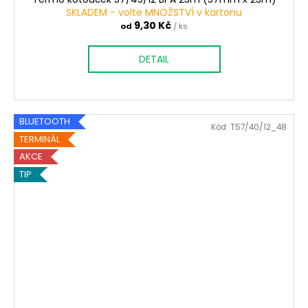
SKLADEM - volte MNOŽSTVÍ v kartonu
9,30 Kč
od
/ ks
DETAIL
BLUETOOTH
Kód:
T57/40/12_48
TERMINÁL
AKCE
TIP