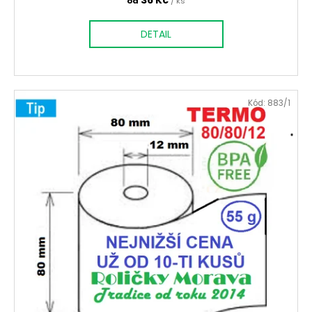
36 Kč
od
/ ks
DETAIL
Kód:
883/1