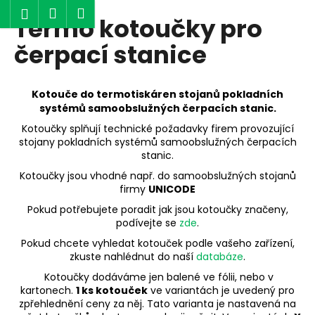
K
Hledat
Nákupní
Menu
Přihlášení
Termo kotoučky pro
Přejít
o
Zpět
Zpět
na
košík
š
čerpací stanice
obsah
í
C
k
o
Kotouče do termotiskáren stojanů pokladních
systémů samoobslužných čerpacích stanic.
p
o
Kotoučky splňují technické požadavky firem provozující
stojany pokladních systémů samoobslužných čerpacích
t
stanic.
ř
Kotoučky jsou vhodné např. do samoobslužných stojanů
e
firmy
UNICODE
b
Pokud potřebujete poradit jak jsou kotoučky značeny,
u
podívejte se
zde
.
j
Pokud chcete vyhledat kotouček podle vašeho zařízení,
e
zkuste nahlédnut do naší
databáze
.
t
Kotoučky dodáváme jen balené ve fólii, nebo v
kartonech.
1 ks kotouček
ve variantách je uvedený pro
e
zpřehlednění ceny za něj. Tato varianta je nastavená na
n