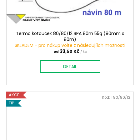
Termo kotouček 80/80/12 BPA 80m 55g (80mm x
80m)
SKLADEM - pro nákup volte z následujíích možností
33,50 Kč
od
/ ks
DETAIL
AKCE
Kód:
T80/80/12
TIP