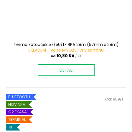
Termo kotouček 57/50/17 BPA 28m (57mm x 28m)
SKLADEM - volte MNOŽSTVÍ v kartonu
10,80 Kč
od
/ ks
DETAIL
BLUETOOTH
Kód:
809/1
NOVINKA
O2 EKASA
TERMINÁL
TIP