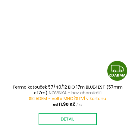
Z
ZDARMA
D
Termo kotouček 57/40/12 BIO 17m BLUE4EST (57mm
A
x 17m)
NOVINKA - bez chemikálií
SKLADEM - volte MNOŽSTVÍ v kartonu
R
11,90 Kč
od
/ ks
M
DETAIL
A