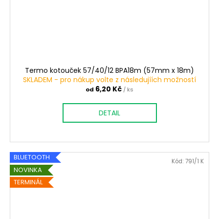
Termo kotouček 57/40/12 BPA18m (57mm x 18m)
SKLADEM - pro nákup volte z následujíích možností
6,20 Kč
od
/ ks
DETAIL
BLUETOOTH
Kód:
791/1 K
NOVINKA
TERMINÁL