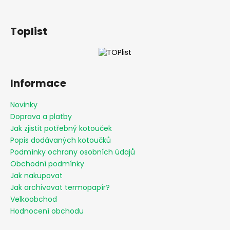
v
k
Toplist
y
v
ý
p
i
Informace
s
u
Novinky
Doprava a platby
Jak zjistit potřebný kotouček
Popis dodávaných kotoučků
Podmínky ochrany osobních údajů
Obchodní podmínky
Jak nakupovat
Jak archivovat termopapír?
Velkoobchod
Hodnocení obchodu