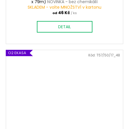
x 79m)
NOVINKA - bez chemikálií
SKLADEM - volte MNOŽSTVÍ v kartonu
46 Kč
od
/ ks
DETAIL
O2 EKASA
Kód:
T57/50/17_48