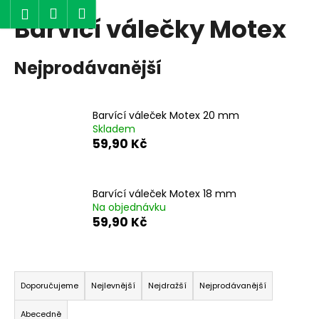
K
Hledat
Nákupní
Menu
Přihlášení
Barvící válečky Motex
Přejít
o
Zpět
Zpět
na
košík
š
obsah
í
Nejprodávanější
C
k
o
p
Barvící váleček Motex 20 mm
o
Skladem
59,90 Kč
t
ř
e
Barvící váleček Motex 18 mm
b
Na objednávku
59,90 Kč
u
j
e
Ř
t
a
Doporučujeme
Nejlevnější
Nejdražší
Nejprodávanější
e
z
n
Abecedně