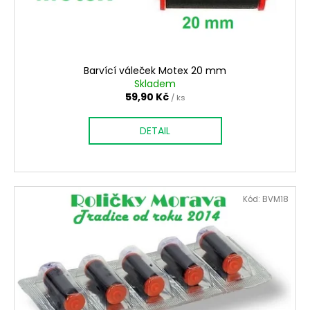
č
u
j
e
m
Barvící váleček Motex 20 mm
e
Skladem
59,90 Kč
/ ks
ETIKETOVACÍ
KLEŠTĚ
DETAIL
BLITZ
C8
1.505,80
Kč
Kód:
BVM18