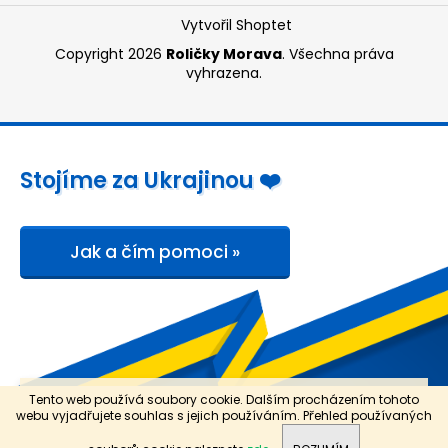
Vytvořil Shoptet
Copyright 2026
Roličky Morava
. Všechna práva
vyhrazena.
Stojíme za Ukrajinou ❤️
Jak a čím pomoci »
B O N U S Y: ZDARMA doprava a dobírka od 1.500,- Kč. Sleva
Tento web používá soubory cookie. Dalším procházením tohoto
5 % při nákupu od 3.000,- Kč mimo etiketovacích kleští. Pro
webu vyjadřujete souhlas s jejich používáním. Přehled používaných
registrované navíc sleva 8 % při nákupu od 5.000,- Kč.
Ceny jsou uvedeny bez DPH.