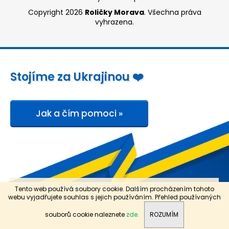
Copyright 2026
Roličky Morava
. Všechna práva
vyhrazena.
Stojíme za Ukrajinou ❤️
Jak a čím pomoci »
B O N U S Y: ZDARMA doprava a dobírka od 1.500,- Kč. Sleva
Tento web používá soubory cookie. Dalším procházením tohoto
5 % při nákupu od 3.000,- Kč mimo etiketovacích kleští. Pro
webu vyjadřujete souhlas s jejich používáním. Přehled používaných
registrované navíc sleva 8 % při nákupu od 5.000,- Kč.
Ceny jsou uvedeny bez DPH.
souborů cookie naleznete
zde.
ROZUMÍM