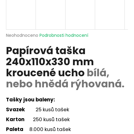
a
j
í
t
Průměrné
Neohodnoceno
Podrobnosti hodnocení
?
hodnocení
Papírová taška
produktu
je
240x110x330 mm
0,0
z
kroucené ucho
bílá,
5
HLEDAT
hvězdiček.
nebo hnědá rýhovaná.
D
Tašky jsou baleny:
o
p
Svazek
25 kusů tašek
o
Karton
250 kusů tašek
r
u
Paleta
8.000 kusů tašek