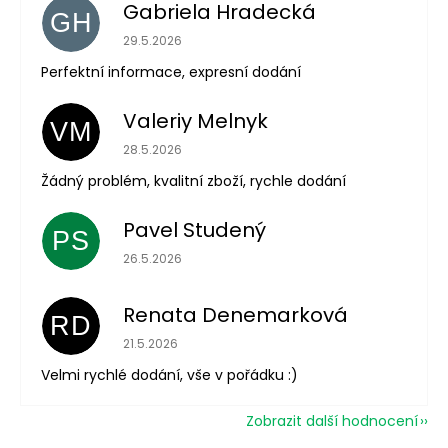
Gabriela Hradecká
GH
Hodnocení obchodu je 5 z 5 hvězdiček.
29.5.2026
Perfektní informace, expresní dodání
Valeriy Melnyk
VM
Hodnocení obchodu je 5 z 5 hvězdiček.
28.5.2026
Žádný problém, kvalitní zboží, rychle dodání
Pavel Studený
PS
Hodnocení obchodu je 5 z 5 hvězdiček.
26.5.2026
Renata Denemarková
RD
Hodnocení obchodu je 5 z 5 hvězdiček.
21.5.2026
Velmi rychlé dodání, vše v pořádku :)
Zobrazit další hodnocení