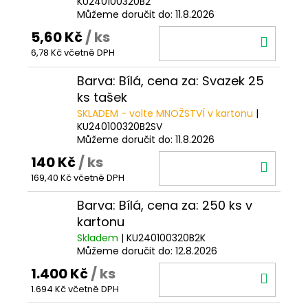
KU240100320B2
Můžeme doručit do:
11.8.2026
5,60 Kč
/ ks
DO
6,78 Kč včetně DPH
KOŠÍ
Barva: Bílá, cena za: Svazek 25
ks tašek
SKLADEM - volte MNOŽSTVÍ v kartonu
|
KU240100320B2SV
Můžeme doručit do:
11.8.2026
140 Kč
/ ks
DO
169,40 Kč včetně DPH
KOŠÍ
Barva: Bílá, cena za: 250 ks v
kartonu
Skladem
| KU240100320B2K
Můžeme doručit do:
12.8.2026
1.400 Kč
/ ks
DO
1.694 Kč včetně DPH
KOŠÍ