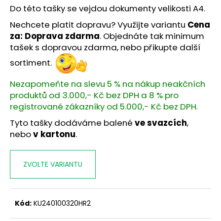
č
Do této tašky se vejdou dokumenty velikosti A4.
u
j
Nechcete platit dopravu? V
yužijte variantu
Cena
e
za: Doprava zdarma
. Objednáte tak minimum
m
tašek s dopravou zdarma, nebo přikupte další
e
sortiment.
Nezapomeňte na slevu 5 % na nákup neakčních
TERMO
KOTOUČEK
produktů od 3.000,- Kč bez DPH a 8 % pro
57/35/12
registrované zákazníky od 5.000,- Kč bez DPH.
BPA
14M
Tyto tašky dodáváme balené
ve svazcích
,
(57MM
nebo
v kartonu
.
X
14M)
6,80
Kč
ZVOLTE VARIANTU
Kód:
KU240100320HR2