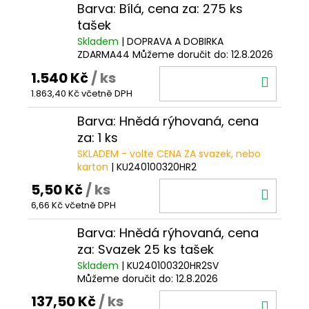
Barva: Bílá, cena za: 275 ks
tašek
Skladem
| DOPRAVA A DOBIRKA
ZDARMA44
Můžeme doručit do:
12.8.2026
1.540 Kč
/ ks
DO
1.863,40 Kč včetně DPH
KOŠÍ
Barva: Hnědá rýhovaná, cena
za: 1 ks
SKLADEM - volte CENA ZA svazek, nebo
karton
| KU240100320HR2
5,50 Kč
/ ks
DO
6,66 Kč včetně DPH
KOŠÍ
Barva: Hnědá rýhovaná, cena
za: Svazek 25 ks tašek
Skladem
| KU240100320HR2SV
Můžeme doručit do:
12.8.2026
137,50 Kč
/ ks
DO