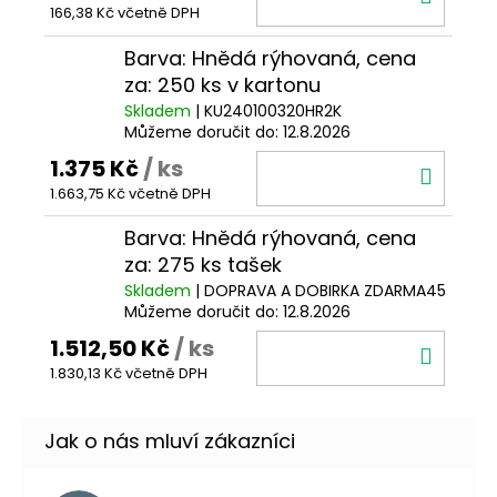
166,38 Kč včetně DPH
KOŠÍ
Barva: Hnědá rýhovaná, cena
za: 250 ks v kartonu
Skladem
| KU240100320HR2K
Můžeme doručit do:
12.8.2026
1.375 Kč
/ ks
DO
1.663,75 Kč včetně DPH
KOŠÍ
Barva: Hnědá rýhovaná, cena
za: 275 ks tašek
Skladem
| DOPRAVA A DOBIRKA ZDARMA45
Můžeme doručit do:
12.8.2026
1.512,50 Kč
/ ks
DO
1.830,13 Kč včetně DPH
KOŠÍ