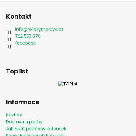
Z
á
Kontakt
p
a
info
@
rolickymorava.cz
t
722 555 078
í
facebook
Toplist
Informace
Novinky
Doprava a platby
Jak zjistit potřebný kotouček
Popis dodávaných kotoučků