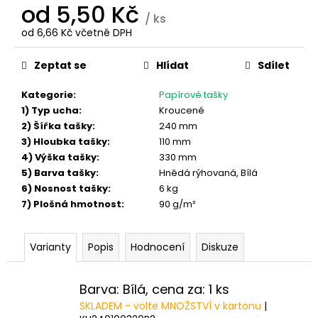
od
5,50 Kč
/ ks
od
6,66 Kč
včetně DPH
Měrná
cena:
Zeptat se
Hlídat
Sdílet
Kategorie
:
Papírové tašky
1) Typ ucha
:
Kroucené
2) Šířka tašky
:
240 mm
3) Hloubka tašky
:
110 mm
4) Výška tašky
:
330 mm
5) Barva tašky
:
Hnědá rýhovaná, Bílá
6) Nosnost tašky
:
6 kg
7) Plošná hmotnost
:
90 g/m²
Varianty
Popis
Hodnocení
Diskuze
Barva: Bílá, cena za: 1 ks
SKLADEM - volte MNOŽSTVÍ v kartonu
|