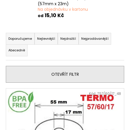
(57mm x 23m)
Na objednávku v kartonu
15,10 Kč
od
Ř
a
Doporučujeme
Nejlevnější
Nejdražší
Nejprodávanější
z
Abecedně
e
n
í
OTEVŘÍT FILTR
p
r
V
o
Kód:
T57/60/17_48
ý
d
p
u
i
k
s
t
p