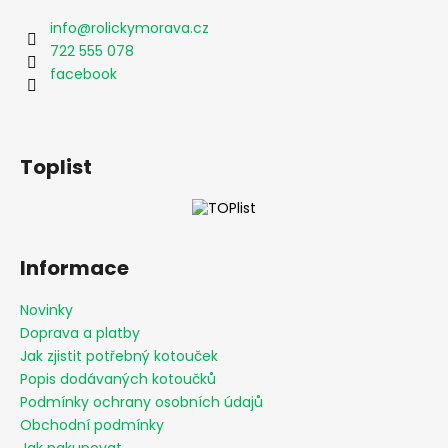
a
a
info
@
rolickymorava.cz
c
t
722 555 078
í
í
facebook
p
r
v
k
Toplist
y
v
ý
p
i
Informace
s
u
Novinky
Doprava a platby
Jak zjistit potřebný kotouček
Popis dodávaných kotoučků
Podmínky ochrany osobních údajů
Obchodní podmínky