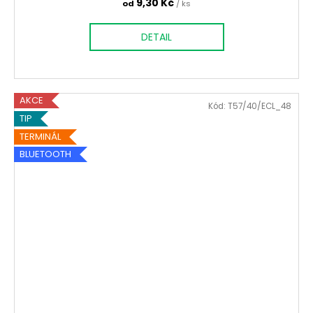
9,30 Kč
od
/ ks
DETAIL
AKCE
Kód:
T57/40/ECL_48
TIP
TERMINÁL
BLUETOOTH