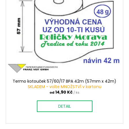
ů
r
o
d
u
k
t
ů
Termo kotouček 57/60/17 BPA 42m (57mm x 42m)
SKLADEM - volte MNOŽSTVÍ v kartonu
14,90 Kč
od
/ ks
DETAIL