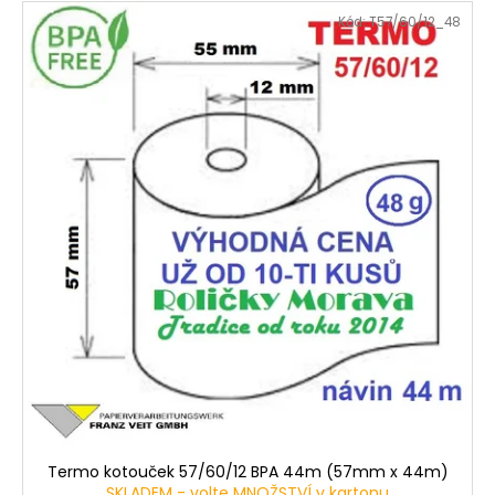
Kód:
T57/60/12_48
Termo kotouček 57/60/12 BPA 44m (57mm x 44m)
SKLADEM - volte MNOŽSTVÍ v kartonu