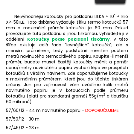
a
j
Nejvýhodnější kotoučky pro pokladnu LILKA + 10" + Elio
í
XP-58IILB, Tato tiskárna vyžaduje šířku termo kotoučků 57
mm a maximální průměr kotoučku je 60 mm. Pokud
t
provozujete tuto pokladnu s jinou tiskárnou, vyhledejte ji v
?
oddělení
Kotoučky podle pokladní tiskárny
. V této
šířce existuje celá řada "levnějších" kotoučků, ale s
menším průměrem, tedy podstatně menším počtem
metrů navinutého termocitlivého papíru. Koupíte-li menší
průměr, budete muset častěji kotoučky měnit a poměr
cena/metry navinutého papíru vychází lépe ve prospěch
HLEDAT
kotoučků s větším návinem. Zde doporučujeme kotoučky
s maximálním průměrem, které jsou do těchto tiskáren
určeny. Jen pro zajímavost vám uvádíme kolik metrů
navinutého papíru je v kotoučcích podle průměru
D
2
kotoučku (platí pro standartní gramáž 55g/m
a tloušťku
o
60 mikronů):
p
57/60/12 - 44 m navinutého papíru -
DOPORUČUJEME
o
57/50/12 - 30 m
r
u
57/45/12 - 23 m