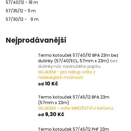
č
57/40/12 - 18 m
u
57/35/12 - 11 m
j
e
57/30/12 - 9 m
m
e
Nejprodávanější
TERMO
KOTOUČEK
Termo kotouček 57/40/10 BPA 23m bez
80/80/17
dutinky (57/40/ECL, 57mm x 23m)
bez
BPA
dutinky=víc navinutého papíru
78M
SKLADEM - pro nákup volte z
(80MM
následujíích možností
X
10 Kč
od
78M)
27,50
Termo kotouček 57/45/12 BPA 23m
Kč
(57mm x 23m)
SKLADEM - volte MNOŽSTVÍ v kartonu
9,30 Kč
od
Termo kotouček 57/45/12 PHF 23m