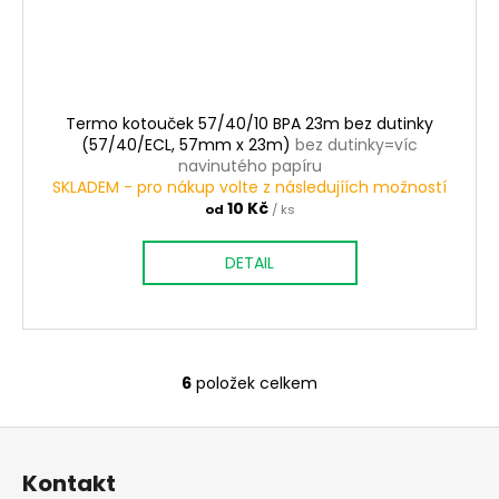
Termo kotouček 57/40/10 BPA 23m bez dutinky
(57/40/ECL, 57mm x 23m)
bez dutinky=víc
navinutého papíru
SKLADEM - pro nákup volte z následujíích možností
10 Kč
od
/ ks
DETAIL
6
položek celkem
O
v
Z
l
á
á
Kontakt
d
p