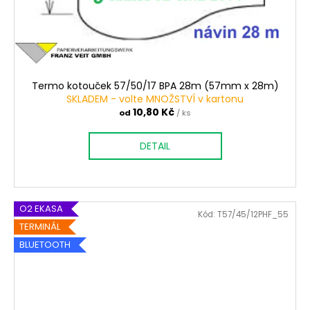
Termo kotouček 57/50/17 BPA 28m (57mm x 28m)
SKLADEM - volte MNOŽSTVÍ v kartonu
10,80 Kč
od
/ ks
DETAIL
O2 EKASA
Kód:
T57/45/12PHF_55
TERMINÁL
BLUETOOTH