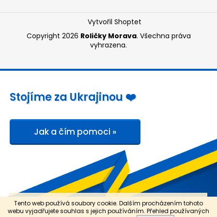
Vytvořil Shoptet
Copyright 2026
Roličky Morava
. Všechna práva
vyhrazena.
Stojíme za Ukrajinou ❤️
Jak a čím pomoci »
B O N U S Y: ZDARMA doprava a dobírka od 1.500,- Kč. Sleva
Tento web používá soubory cookie. Dalším procházením tohoto
5 % při nákupu od 3.000,- Kč mimo etiketovacích kleští. Pro
webu vyjadřujete souhlas s jejich používáním. Přehled používaných