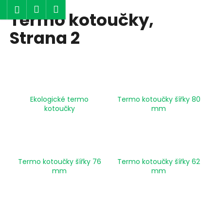
K
Hledat
Nákupní
Menu
Přihlášení
Termo kotoučky
,
Přejít
o
Zpět
Zpět
na
košík
š
Strana 2
obsah
í
C
k
o
p
o
Ekologické termo
Termo kotoučky šířky 80
t
kotoučky
mm
ř
e
b
u
Termo kotoučky šířky 76
Termo kotoučky šířky 62
j
mm
mm
e
t
e
n