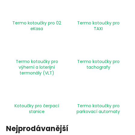
č
u
j
e
Termo kotoučky pro 02
Termo kotoučky pro
m
eKasa
TAXI
e
TERMO
KOTOUČEK
Termo kotoučky pro
Termo kotoučky pro
57/40/10
BPA
výherní a loterijní
tachografy
23M
termonály (VLT)
BEZ
DUTINKY
(57/40/ECL,
57MM
X
23M)
Kotoučky pro čerpací
Termo kotoučky pro
BEZ
stanice
parkovací automaty
DUTINKY=VÍC
NAVINUTÉHO
PAPÍRU
Nejprodávanější
10