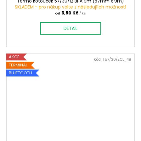
Termo kotouček 57/30/12 BPA 9m (57mm x 9m)
SKLADEM - pro nákup volte z následujíích možností
6,80 Kč
od
/ ks
DETAIL
AKCE
Kód:
T57/30/ECL_48
TERMINÁL
BLUETOOTH