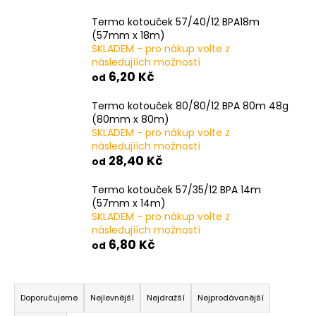
Kč
Termo kotouček 57/40/12 BPA18m
(57mm x 18m)
SKLADEM - pro nákup volte z
následujíích možností
6,20 Kč
od
Termo kotouček 80/80/12 BPA 80m 48g
(80mm x 80m)
SKLADEM - pro nákup volte z
následujíích možností
28,40 Kč
od
Termo kotouček 57/35/12 BPA 14m
(57mm x 14m)
SKLADEM - pro nákup volte z
následujíích možností
6,80 Kč
od
Ř
a
Doporučujeme
Nejlevnější
Nejdražší
Nejprodávanější