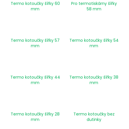
Termo kotoučky šířky 60
Pro termotiskárny šířky
a
mm
58 mm
j
í
t
?
Termo kotoučky šířky 57
Termo kotoučky šířky 54
mm
mm
HLEDAT
Termo kotoučky šířky 44
Termo kotoučky šířky 38
mm
mm
D
o
p
o
Termo kotoučky šířky 28
Termo kotoučky bez
r
mm
dutinky
u