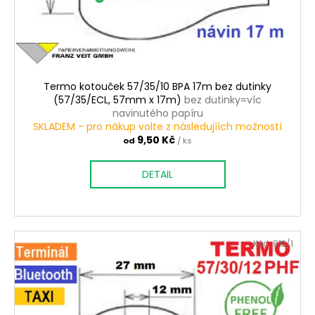
ů
Termo kotouček 57/35/10 BPA 17m bez dutinky
(57/35/ECL, 57mm x 17m)
bez dutinky=víc
navinutého papíru
SKLADEM - pro nákup volte z následujíích možností
9,50 Kč
od
/ ks
DETAIL
Kód:
812/1