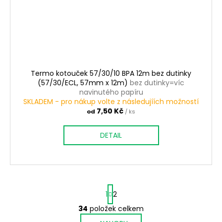
Termo kotouček 57/30/10 BPA 12m bez dutinky
(57/30/ECL, 57mm x 12m)
bez dutinky=víc
navinutého papíru
SKLADEM - pro nákup volte z následujíích možností
7,50 Kč
od
/ ks
DETAIL
S
1
2
t
r
34
položek celkem
O
á