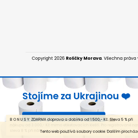
Copyright 2026
Roličky Morava
. Všechna práva
Stojíme za Ukrajinou ❤️
Jak a čím pomoci »
B O N U S Y: ZDARMA doprava a dobírka od 1.500,- Kč. Sleva 5 % při
nákupu od 3.000,- Kč mimo etiketovacích kleští. Pro registrované na
sleva 8 % při nákupu od 5.000,- Kč. Ceny jsou uvedeny bez DPH.
Tento web používá soubory cookie. Dalším procháze