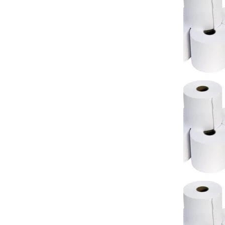
K 57/60/12 BPA 44M