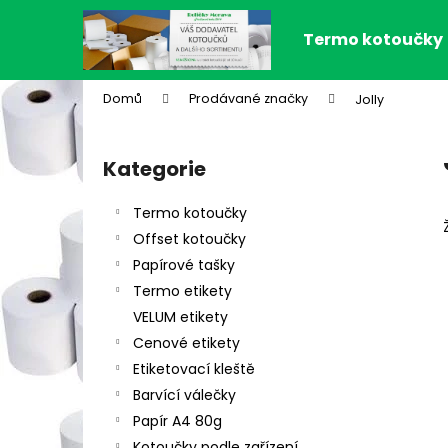
K
Přejít
na
o
Termo kotoučky
obsah
Zpět
Zpět
š
do
do
í
Domů
Prodávané značky
Jolly
k
obchodu
obchodu
P
o
Kategorie
Přeskočit
s
kategorie
t
Termo kotoučky
r
Offset kotoučky
a
Papírové tašky
n
Termo etikety
n
VELUM etikety
í
Cenové etikety
p
Etiketovací kleště
a
Barvící válečky
n
Papír A4 80g
e
Kotoučky podle zařízení