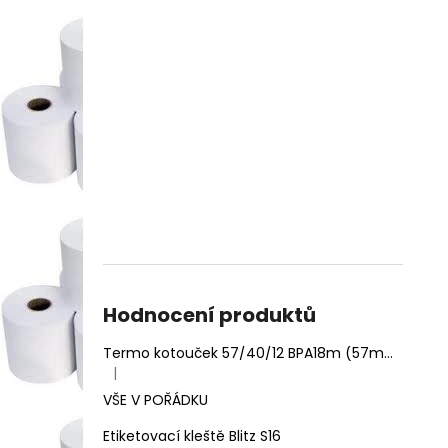
Hodnocení produktů
Termo kotouček 57/40/12 BPA18m (57mm x 18m)
|
Hodnocení produktu je 5 z 5 hvězdiček.
VŠE V POŘÁDKU
Etiketovací kleště Blitz S16