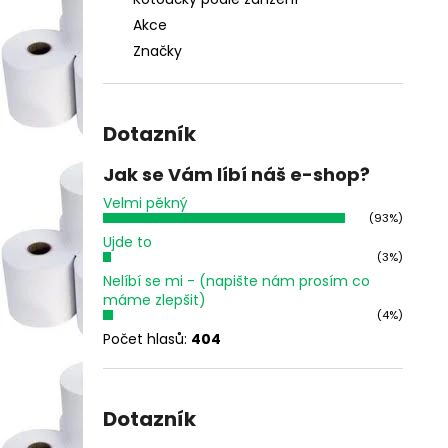
TERMO KOTOUČEK 80/80/12 BPA 80M
l
48G (80MM X 80M)
Akce
28,40 Kč
Značky
Dotazník
Jak se Vám líbí náš e-shop?
Velmi pěkný
(93%)
Ujde to
(3%)
Nelíbí se mi - (napište nám prosím co
máme zlepšit)
(4%)
Počet hlasů:
404
Dotazník