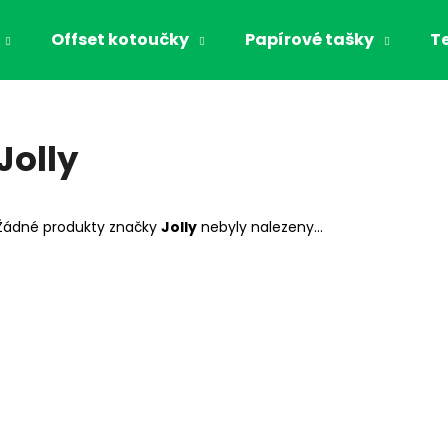
Offset kotoučky
Papírové tašky
T
Co potřebujete najít?
Jolly
HLEDAT
Žádné produkty značky
Jolly
nebyly nalezeny...
Doporučujeme