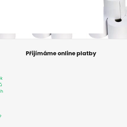
Přijímáme online platby
ek
ů
ch
?