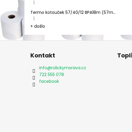
|
Hodnocení produktu je 5 z 5 hvězdiček.
Termo kotouček 57/40/12 BPA18m (57mm x 18m)
|
Hodnocení produktu je 5 z 5 hvězdiček.
+ došlo
Z
á
Kontakt
Topl
p
a
info
@
rolickymorava.cz
t
722 555 078
í
facebook