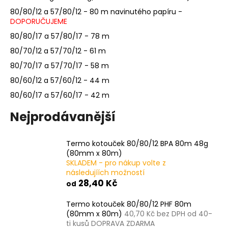
a
80/80/12 a 57/80/12 - 80 m navinutého papíru -
DOPORUČUJEME
j
í
80/80/17 a 57/80/17 - 78 m
t
80/70/12 a 57/70/12 - 61 m
?
80/70/17 a 57/70/17 - 58 m
80/60/12 a 57/60/12 - 44 m
80/60/17 a 57/60/17 - 42 m
Nejprodávanější
HLEDAT
Termo kotouček 80/80/12 BPA 80m 48g
(80mm x 80m)
D
SKLADEM - pro nákup volte z
o
následujíích možností
28,40 Kč
p
od
o
Termo kotouček 80/80/12 PHF 80m
r
(80mm x 80m)
40,70 Kč bez DPH od 40-
u
ti kusů DOPRAVA ZDARMA