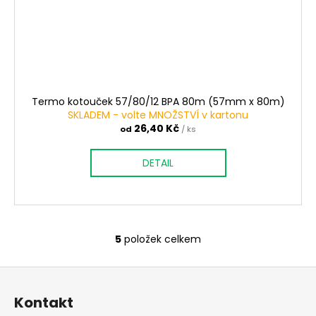
Termo kotouček 57/80/12 BPA 80m (57mm x 80m)
SKLADEM - volte MNOŽSTVÍ v kartonu
26,40 Kč
od
/ ks
DETAIL
5
položek celkem
O
v
Z
l
á
á
Kontakt
d
p