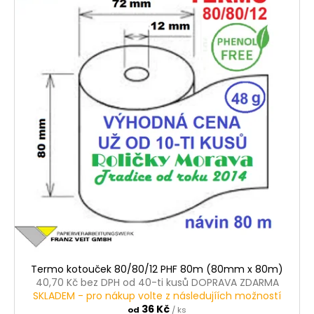
p
u
i
k
s
t
p
ů
r
o
d
u
k
t
ů
Termo kotouček 80/80/12 PHF 80m (80mm x 80m)
40,70 Kč bez DPH od 40-ti kusů DOPRAVA ZDARMA
SKLADEM - pro nákup volte z následujíích možností
36 Kč
od
/ ks