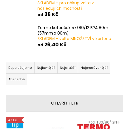
č
SKLADEM - pro nákup volte z
u
následujíích možností
j
36 Kč
od
e
m
Termo kotouček 57/80/12 BPA 80m
e
(57mm x 80m)
SKLADEM - volte MNOŽSTVÍ v kartonu
26,40 Kč
od
TERMO
KOTOUČEK
80/80/17
Ř
BPA
a
Doporučujeme
Nejlevnější
Nejdražší
Nejprodávanější
78M
(80MM
z
X
Abecedně
e
78M)
n
27,50
Kč
í
OTEVŘÍT FILTR
p
r
V
o
AKCE
Kód:
T80/80/12PHF
ý
d