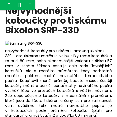
K
Hledat
Nákupní
Menu
Přihlášení
Nejvýhodnější
Přejít
o
Zpět
Zpět
na
košík
š
kotoučky pro tiskárnu
obsah
í
Bixolon SRP-330
C
k
o
p
o
Nejvýhodnější kotoučky pro tiskárnu Samsung Bixolon SRP-
t
330. Tato tiskárna umožňuje volbu šířky temo kotoučků a
ř
to buď 80 mm, nebo ekonomičtější variantu s šířkou 57
mm. V těchto šířkách existuje celá řada "levnějších"
e
kotoučků, ale s menším průměrem, tedy podstatně
b
menším počtem metrů navinutého termocitlivého
papíru. Koupíte-li menší průměr, budete muset častěji
u
kotoučky měnit a poměr cena/metry navinutého papíru
j
vychází lépe ve prospěch kotoučků s větším návinem.
e
Zde doporučujeme kotoučky s maximálním průměrem,
které jsou do těcto tiskáren určeny. Jen pro zajímavost
t
vám uvádíme kolik metrů navinutého papíru je
e
v kotoučcích podle průměru kotoučku (platí pro
n
standartní gramáž 55g/m2 a tloušťku 60 mikronů):