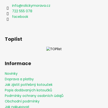
a
a
info
@
rolickymorava.cz
c
t
722 555 078
í
í
facebook
p
r
v
k
Toplist
y
v
ý
p
i
Informace
s
u
Novinky
Doprava a platby
Jak zjistit potřebný kotouček
Popis dodávaných kotoučků
Podmínky ochrany osobních údajů
Obchodní podmínky
Jak nakupovat