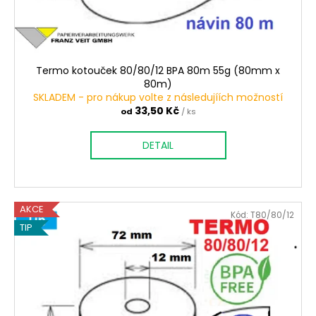
Termo kotouček 80/80/12 BPA 80m 55g (80mm x
80m)
SKLADEM - pro nákup volte z následujíích možností
33,50 Kč
od
/ ks
DETAIL
AKCE
Kód:
T80/80/12
TIP