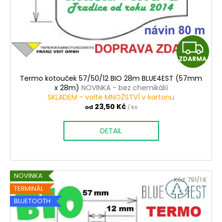
Z
ZDARMA
D
Termo kotouček 57/50/12 BIO 28m BLUE4EST (57mm
A
x 28m)
NOVINKA - bez chemikálií
SKLADEM - volte MNOŽSTVÍ v kartonu
R
23,50 Kč
od
/ ks
M
DETAIL
A
NOVINKA
Kód:
791/1 K
TERMINÁL
BLUETOOTH