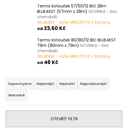
č
u
Termo kotouček 57/50/12 BIO 28m
BLUE4EST (57mm x 28m)
NOVINKA - bez
j
chemikálií
e
SKLADEM - volte MNOŽSTVÍ v kartonu
m
23,50 Kč
od
e
Termo kotouček 80/80/12 BIO BLUE4EST
79m (80mm x 79m)
NOVINKA - bez
TERMO
chemikálií
KOTOUČEK
SKLADEM - volte MNOŽSTVÍ v kartonu
57/40/10
46 Kč
od
BPA
23M
BEZ
Ř
DUTINKY
(57/40/ECL,
a
Doporučujeme
Nejlevnější
Nejdražší
Nejprodávanější
57MM
z
X
Abecedně
23M)
e
BEZ
n
DUTINKY=VÍC
NAVINUTÉHO
í
PAPÍRU
OTEVŘÍT FILTR
p
10