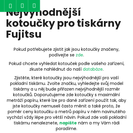
K
Hledat
Nákupní
Menu
Přihlášení
Nejvýhodnější
Přejít
o
Zpět
Zpět
na
košík
š
kotoučky pro tiskárny
obsah
í
Fujitsu
C
k
o
p
Pokud potřebujete zjistit jak jsou kotoučky značeny,
o
podívejte se
zde
.
t
Pokud chcete vyhledat kotouček podle vašeho zařízení,
zkuste nahlédnut do naší
databáze
.
ř
e
Zjistěte, které kotoučky jsou nejvýhodnější pro vaší
pokladní tiskárnu. Zvolte značku, vyhledejte svůj model
b
tiskárny a u něj bude přiřazen nejvýhodnější rozměr
u
kotoučků. Doporučujeme zde kotoučky s maximální
j
metráží papíru, které lze pro dané zařízení použít tak, aby
jste kotoučky nemuseli často měnit a také proto, že
e
poměr ceny kotoučku a metrů papíru v něm navinutého
t
vychází vždy lépe pro větší návin. Pokud zde vaši pokladní
tiskárnu nenaleznete,
napište
nám a my Vám rádi
e
poradíme.
n