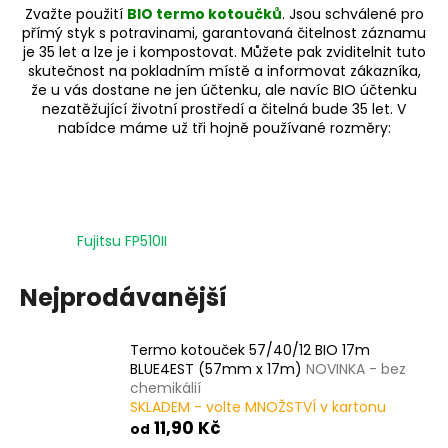
Zvažte použití
BIO termo kotoučků
. Jsou schválené pro
a
přímý styk s potravinami, garantovaná čitelnost záznamu
j
je 35 let a lze je i kompostovat. Můžete pak zviditelnit tuto
skutečnost na pokladním místě a informovat zákazníka,
í
že u vás dostane ne jen účtenku, ale navíc BIO účtenku
t
nezatěžující životní prostředí a čitelná bude 35 let. V
?
nabídce máme už tři hojně používané rozměry:
HLEDAT
Fujitsu FP510II
Nejprodávanější
D
o
Termo kotouček 57/40/12 BIO 17m
p
BLUE4EST (57mm x 17m)
NOVINKA - bez
o
chemikálií
r
SKLADEM - volte MNOŽSTVÍ v kartonu
u
11,90 Kč
od