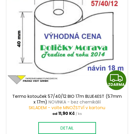
Z
ZDARMA
D
Termo kotouček 57/40/12 BIO 17m BLUE4EST (57mm
A
x 17m)
NOVINKA - bez chemikálií
SKLADEM - volte MNOŽSTVÍ v kartonu
R
11,90 Kč
od
/ ks
M
DETAIL