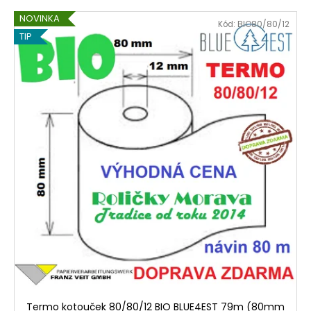
r
Kč
V
o
NOVINKA
Kód:
BIO80/80/12
ý
d
TIP
p
u
i
k
s
t
p
ů
r
o
d
u
k
t
ů
Termo kotouček 80/80/12 BIO BLUE4EST 79m (80mm