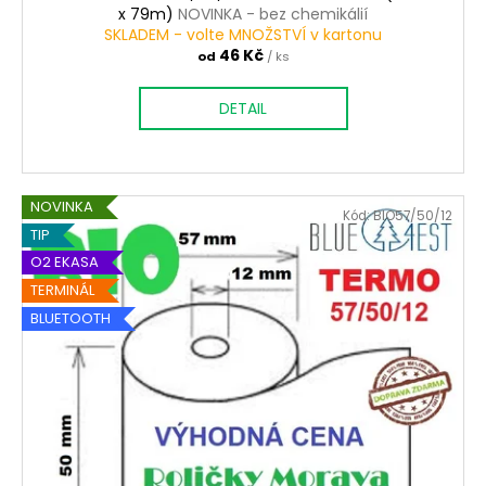
x 79m)
NOVINKA - bez chemikálií
SKLADEM - volte MNOŽSTVÍ v kartonu
46 Kč
od
/ ks
DETAIL
NOVINKA
Kód:
BIO57/50/12
TIP
O2 EKASA
TERMINÁL
BLUETOOTH