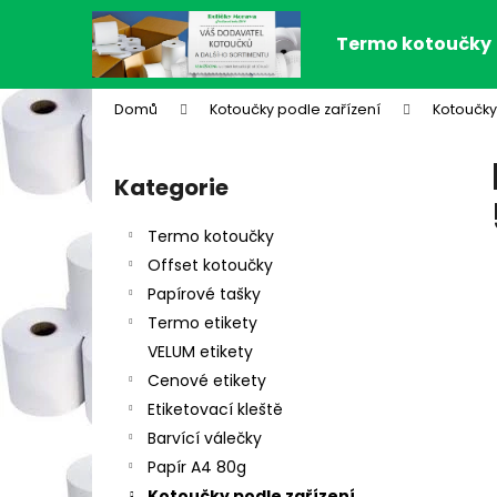
K
Přejít
na
o
Termo kotoučky
obsah
Zpět
Zpět
š
do
do
í
Domů
Kotoučky podle zařízení
Kotoučky
k
obchodu
obchodu
P
o
Kategorie
Přeskočit
s
kategorie
t
Termo kotoučky
r
Offset kotoučky
a
Papírové tašky
n
Termo etikety
n
VELUM etikety
í
Cenové etikety
p
Etiketovací kleště
a
Barvící válečky
n
Papír A4 80g
e
Kotoučky podle zařízení