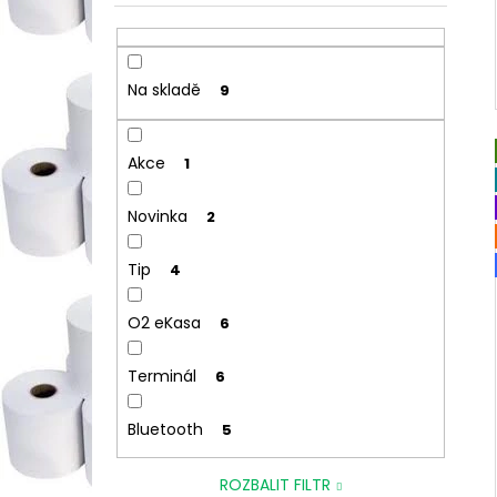
Na skladě
9
Akce
1
Novinka
2
Tip
4
O2 eKasa
6
Terminál
6
Bluetooth
5
ROZBALIT FILTR