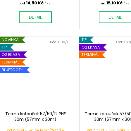
14,90 Kč
15,10 Kč
od
/ ks
od
/ ks
DETAIL
DETAIL
NOVINKA
TIP
Kód:
809/1
Kód:
T57
TIP
O2 EKASA
O2 EKASA
TERMINÁL
TERMINÁL
BLUETOOTH
Termo kotouček 57/50/12 PHF
Termo kotouček 57/50
30m (57mm x 30m)
30m (57mm x 30
SKLADEM - volte MNOŽSTVÍ v
SKLADEM - pro nákup 