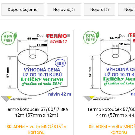
Ř
a
Doporučujeme
Nejlevnější
Nejdražší
Nejp
z
e
V
n
ý
Kód:
T57/60/17_48
Kód:
T57
í
p
p
i
r
s
o
p
d
r
u
o
k
d
t
u
ů
k
Termo kotouček 57/60/17 BPA
Termo kotouček 57/60
t
42m (57mm x 42m)
44m (57mm x 4
ů
SKLADEM - volte MNOŽSTVÍ v
SKLADEM - volte MNOŽ
kartonu
kartonu