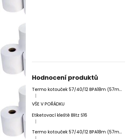
Hodnocení produktů
Termo kotouček 57/40/12 BPA18m (57mm x 18m)
|
Hodnocení produktu je 5 z 5 hvězdiček.
VŠE V POŘÁDKU
Etiketovací kleště Blitz S16
|
Hodnocení produktu je 5 z 5 hvězdiček.
Termo kotouček 57/40/12 BPA18m (57mm x 18m)
|