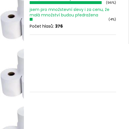
(96%)
jsem pro množstevní slevy i za cenu, že
malá množství budou předražena
(4%)
Počet hlasů:
376