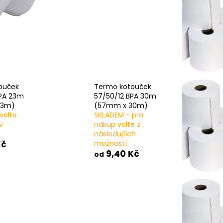
K 57/60/12 BPA 44M
ouček
Termo kotouček
BPA 23m
57/50/12 BPA 30m
23m)
(57mm x 30m)
volte
SKLADEM - pro
v
nákup volte z
následujíích
Kč
možností
9,40 Kč
od