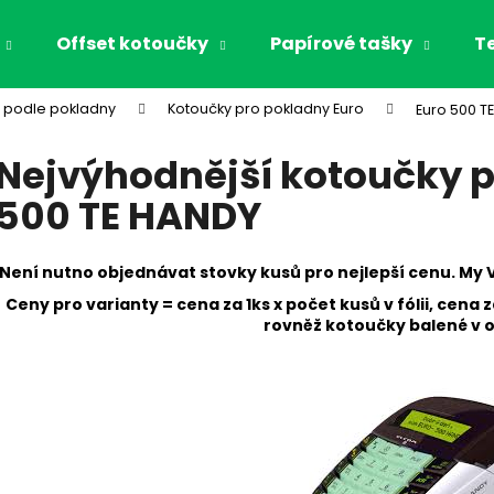
Offset kotoučky
Papírové tašky
T
 podle pokladny
Kotoučky pro pokladny Euro
Euro 500 T
Co potřebujete najít?
Nejvýhodnější kotoučky p
500 TE HANDY
HLEDAT
Není nutno objednávat stovky kusů pro nejlepší cenu. My 
Doporučujeme
Ceny pro varianty = cena za 1ks x počet kusů v fólii, cena 
rovněž kotoučky balené v o