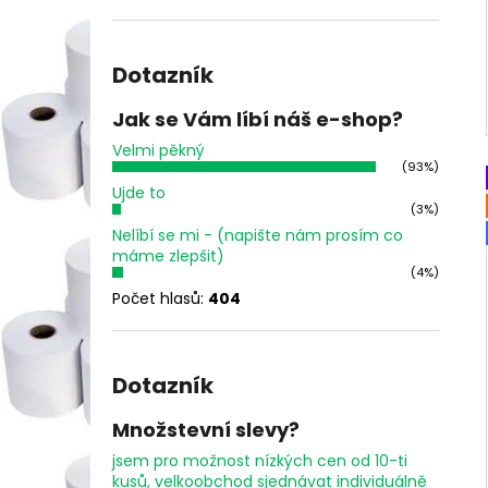
Dotazník
Jak se Vám líbí náš e-shop?
Velmi pěkný
(93%)
Ujde to
(3%)
Nelíbí se mi - (napište nám prosím co
máme zlepšit)
(4%)
Počet hlasů:
404
Dotazník
Množstevní slevy?
jsem pro možnost nízkých cen od 10-ti
kusů, velkoobchod sjednávat individuálně