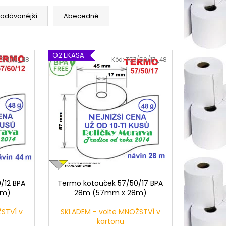
rodávanější
Abecedně
O2 EKASA
/60/12_48
Kód:
T57/50/17_48
/12 BPA
Termo kotouček 57/50/17 BPA
4m)
28m (57mm x 28m)
STVÍ v
SKLADEM - volte MNOŽSTVÍ v
kartonu