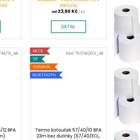
R
ostí
kartonu
23,50 Kč
M
od
/ ks
A
DETAIL
AKCE
/45/12_48
Kód:
T57/40/ECL_48
TIP
TERMINÁL
BLUETOOTH
/12 BPA
Termo kotouček 57/40/10 BPA
m)
23m bez dutinky (57/40/ECL,