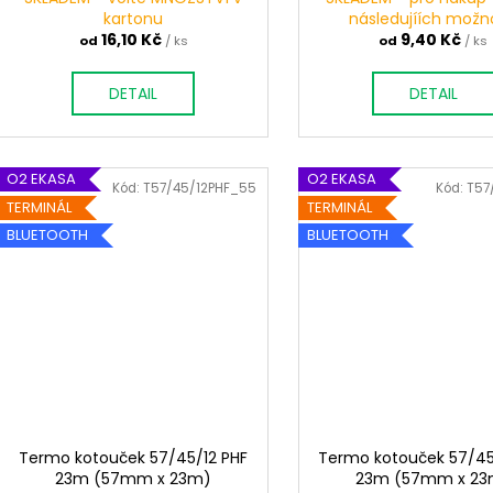
kartonu
následujíích možn
16,10 Kč
9,40 Kč
od
/ ks
od
/ ks
DETAIL
DETAIL
O2 EKASA
O2 EKASA
Kód:
T57/45/12PHF_55
Kód:
T57
TERMINÁL
TERMINÁL
BLUETOOTH
BLUETOOTH
Termo kotouček 57/45/12 PHF
Termo kotouček 57/45
23m (57mm x 23m)
23m (57mm x 23