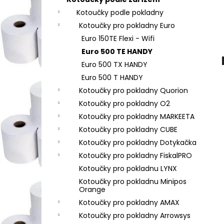
TERMO KOTOUČEK 80/80/12 BPA 80M
l
48G (80MM X 80M)
Kotoučky podle pokladny
28,40 Kč
Kotoučky pro pokladny Euro
Euro 150TE Flexi - Wifi
Euro 500 TE HANDY
Euro 500 TX HANDY
Euro 500 T HANDY
Kotoučky pro pokladny Quorion
Kotoučky pro pokladny O2
Kotoučky pro pokladny MARKEETA
Kotoučky pro pokladny CUBE
Kotoučky pro pokladny Dotykačka
Kotoučky pro pokladny FiskalPRO
Kotoučky pro pokladnu LYNX
Kotoučky pro pokladnu Minipos
Orange
Kotoučky pro pokladny AMAX
Kotoučky pro pokladny Arrowsys