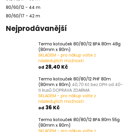
č
u
80/60/12 - 44 m
j
80/60/17 - 42 m
e
m
Nejprodávanější
e
Termo kotouček 80/80/12 BPA 80m 48g
(80mm x 80m)
TERMO
SKLADEM - pro nákup volte z
KOTOUČEK
57/40/12
následujíích možností
BPA18M
28,40 Kč
od
(57MM
X
Termo kotouček 80/80/12 PHF 80m
18M)
(80mm x 80m)
40,70 Kč bez DPH od 40-
6,20
ti kusů DOPRAVA ZDARMA
Kč
SKLADEM - pro nákup volte z
následujíích možností
36 Kč
od
Termo kotouček 80/80/12 BPA 80m 55g
(80mm x 80m)
SKLADEM - pro nákup volte z