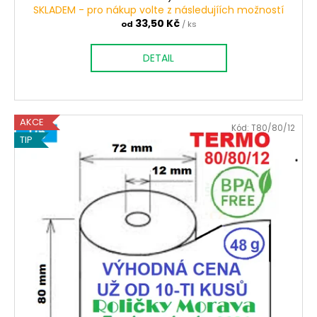
SKLADEM - pro nákup volte z následujíích možností
33,50 Kč
od
/ ks
DETAIL
AKCE
Kód:
T80/80/12
TIP