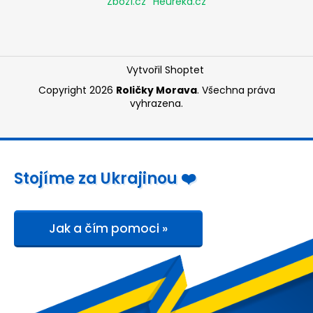
Zboží.cz
Heureka.cz
Vytvořil Shoptet
Copyright 2026
Roličky Morava
. Všechna práva
vyhrazena.
Stojíme za Ukrajinou ❤️
Jak a čím pomoci »