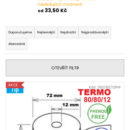
následujíích možností
33,50 Kč
od
Ř
a
Doporučujeme
Nejlevnější
Nejdražší
Nejprodávanější
z
Abecedně
e
n
í
OTEVŘÍT FILTR
p
r
V
o
AKCE
Kód:
T80/80/12PHF
ý
d
p
u
i
k
s
t
p
ů