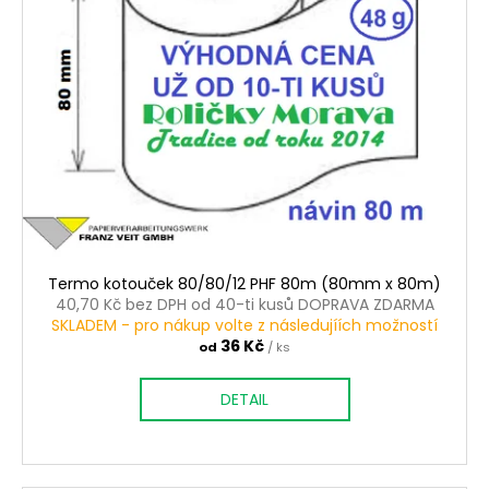
r
o
d
u
k
t
ů
Termo kotouček 80/80/12 PHF 80m (80mm x 80m)
40,70 Kč bez DPH od 40-ti kusů DOPRAVA ZDARMA
SKLADEM - pro nákup volte z následujíích možností
36 Kč
od
/ ks
DETAIL