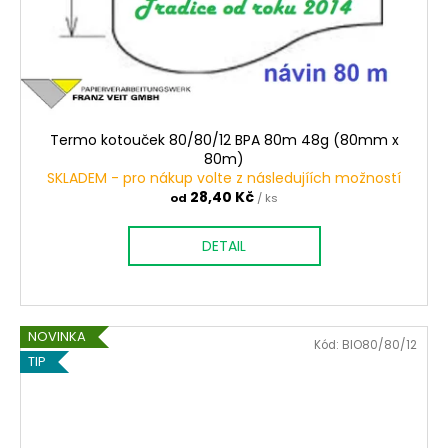
Termo kotouček 80/80/12 BPA 80m 48g (80mm x
80m)
SKLADEM - pro nákup volte z následujíích možností
28,40 Kč
od
/ ks
DETAIL
NOVINKA
Kód:
BIO80/80/12
TIP