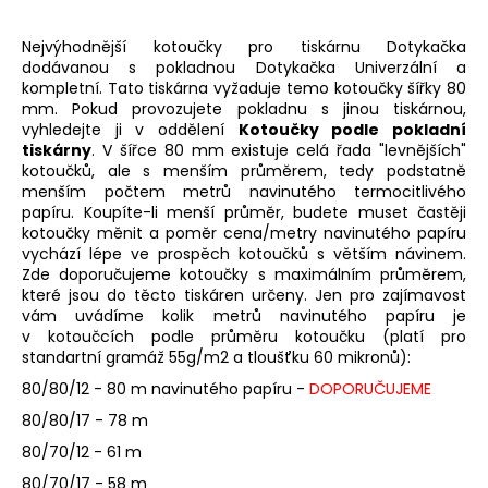
a
Nejvýhodnější kotoučky pro tiskárnu Dotykačka
j
dodávanou s pokladnou Dotykačka Univerzální a
í
kompletní. Tato tiskárna vyžaduje temo kotoučky šířky 80
t
mm. Pokud provozujete pokladnu s jinou tiskárnou,
vyhledejte ji v oddělení
Kotoučky podle pokladní
?
tiskárny
. V šířce 80 mm existuje celá řada "levnějších"
kotoučků, ale s menším průměrem, tedy podstatně
menším počtem metrů navinutého termocitlivého
papíru. Koupíte-li menší průměr, budete muset častěji
kotoučky měnit a poměr cena/metry navinutého papíru
HLEDAT
vychází lépe ve prospěch kotoučků s větším návinem.
Zde doporučujeme kotoučky s maximálním průměrem,
které jsou do těcto tiskáren určeny. Jen pro zajímavost
vám uvádíme kolik metrů navinutého papíru je
v kotoučcích podle průměru kotoučku (platí pro
D
standartní gramáž 55g/m2 a tloušťku 60 mikronů):
o
80/80/12 - 80 m navinutého papíru -
DOPORUČUJEME
p
o
80/80/17 - 78 m
r
80/70/12 - 61 m
u
80/70/17 - 58 m