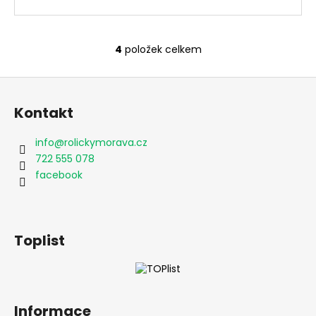
4
položek celkem
O
v
Z
l
á
á
Kontakt
d
p
a
a
info
@
rolickymorava.cz
c
t
722 555 078
í
í
facebook
p
r
v
k
Toplist
y
v
ý
p
i
Informace